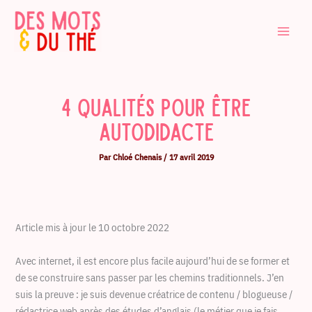
Aller
au
contenu
4 qualités pour être
autodidacte
Par
Chloé Chenais
/
17 avril 2019
Article mis à jour le 10 octobre 2022
Avec internet, il est encore plus facile aujourd’hui de se former et
de se construire sans passer par les chemins traditionnels. J’en
suis la preuve : je suis devenue créatrice de contenu / blogueuse /
rédactrice web après des études d’anglais (le métier que je fais