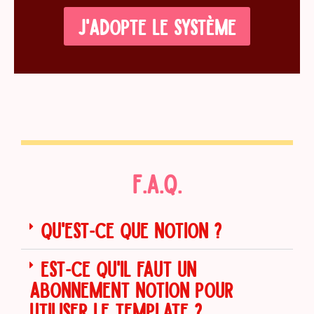
J'ADOPTE LE SYSTÈME
F.A.Q.
QU'EST-CE QUE NOTION ?
EST-CE QU'IL FAUT UN
ABONNEMENT NOTION POUR
UTILISER LE TEMPLATE ?