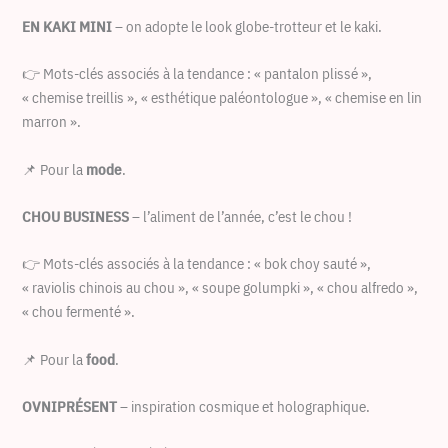
EN KAKI MINI
– on adopte le look globe-trotteur et le kaki.
👉 Mots-clés associés à la tendance : « pantalon plissé »,
« chemise treillis », « esthétique paléontologue », « chemise en lin
marron ».
📌 Pour la
mode
.
CHOU BUSINESS
– l’aliment de l’année, c’est le chou !
👉 Mots-clés associés à la tendance : « bok choy sauté »,
« raviolis chinois au chou », « soupe golumpki », « chou alfredo »,
« chou fermenté ».
📌 Pour la
food
.
OVNIPRÉSENT
– inspiration cosmique et holographique.