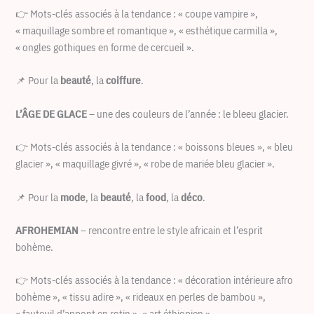
👉 Mots-clés associés à la tendance : « coupe vampire »,
« maquillage sombre et romantique », « esthétique carmilla »,
« ongles gothiques en forme de cercueil ».
📌 Pour la
beauté
, la
coiffure
.
L’ÂGE DE GLACE
– une des couleurs de l’année : le bleeu glacier.
👉 Mots-clés associés à la tendance : « boissons bleues », « bleu
glacier », « maquillage givré », « robe de mariée bleu glacier ».
📌 Pour la
mode
, la
beauté
, la
food
, la
déco
.
AFROHEMIAN
– rencontre entre le style africain et l’esprit
bohème.
👉 Mots-clés associés à la tendance : « décoration intérieure afro
bohème », « tissu adire », « rideaux en perles de bambou »,
« fauteuil d’appont en rotin », « art éthiopien ».