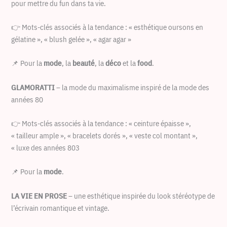
pour mettre du fun dans ta vie.
👉 Mots-clés associés à la tendance : « esthétique oursons en
gélatine », « blush gelée », « agar agar »
📌 Pour la
mode
, la
beauté
, la
déco
et la
food
.
GLAMORATTI
– la mode du maximalisme inspiré de la mode des
années 80
👉 Mots-clés associés à la tendance : « ceinture épaisse »,
« tailleur ample », « bracelets dorés », « veste col montant »,
« luxe des années 803
📌 Pour la
mode
.
LA VIE EN PROSE
– une esthétique inspirée du look stéréotype de
l’écrivain romantique et vintage.