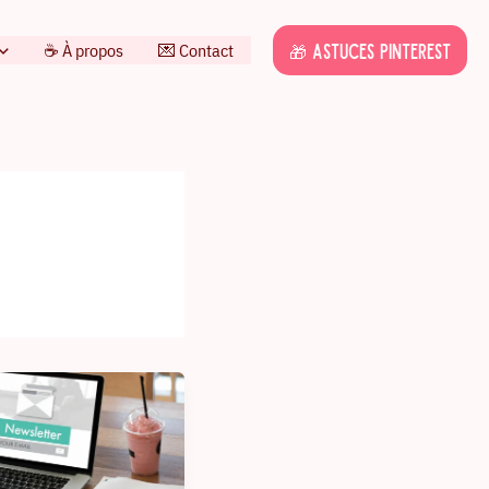
☕️ À propos
💌 Contact
🎁 Astuces Pinterest