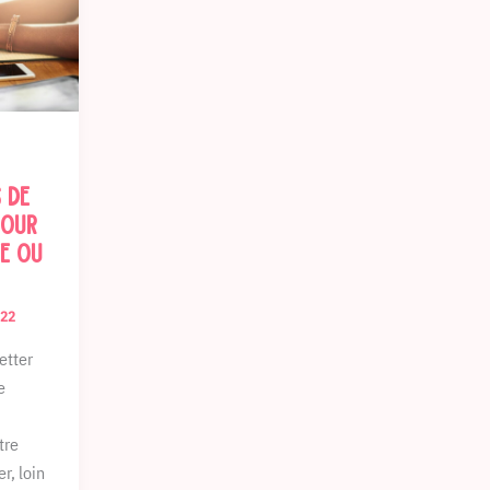
 de
pour
te ou
022
etter
e
tre
, loin