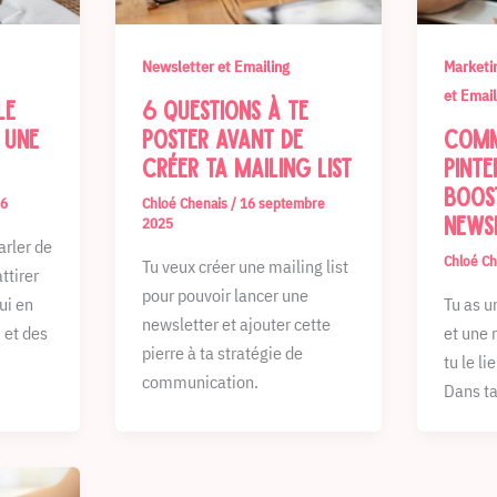
Newsletter et Emailing
Marketi
et Email
le
6 questions à te
 une
poster avant de
Comm
créer ta mailing list
Pinte
boos
26
Chloé Chenais
/
16 septembre
news
2025
rler de
Chloé C
Tu veux créer une mailing list
ttirer
pour pouvoir lancer une
ui en
Tu as u
newsletter et ajouter cette
 et des
et une 
pierre à ta stratégie de
tu le li
communication.
Dans ta