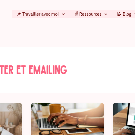
📌 Travailler avec moi
✌️ Ressources
📝 Blog
ter et Emailing