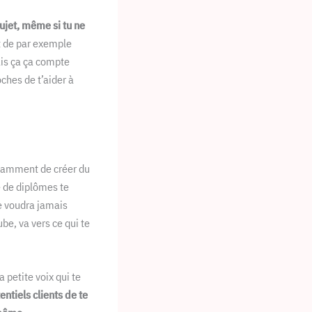
ujet, même si tu ne
t de par exemple
ais ça ça compte
oches de t’aider à
notamment de créer du
e de diplômes te
ne voudra jamais
be, va vers ce qui te
a petite voix qui te
ntiels clients de te