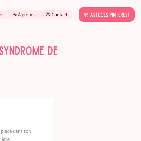
☕️ À propos
💌 Contact
🎁 Astuces Pinterest
 syndrome de
a place dans son
a être