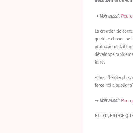
découvrir et de voi
➙
Voir aussi
:
Pourqu
La création de conte
quelque chose une f
professionnel, il fau
développe rapidemen
faire.
Alors n’hésite plus,
force-toi à publier s
➙
Voir aussi
:
Pourqu
ET TOI, EST-CE Q