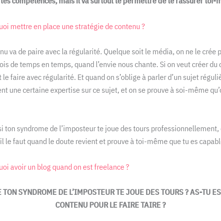
r tes compétences, mais il va surtout te permettre de te rassurer toi
oi mettre en place une stratégie de contenu ?
nu va de paire avec la régularité. Quelque soit le média, on ne le crée 
ois de temps en temps, quand l’envie nous chante. Si on veut créer du
t le faire avec régularité. Et quand on s’oblige à parler d’un sujet régu
t une certaine expertise sur ce sujet, et on se prouve à soi-même qu’
 si ton syndrome de l’imposteur te joue des tours professionnellement,
’il le faut quand le doute revient et prouve à toi-même que tu es capable
oi avoir un blog quand on est freelance ?
UE TON SYNDROME DE L’IMPOSTEUR TE JOUE DES TOURS ? AS-TU E
CONTENU POUR LE FAIRE TAIRE ?