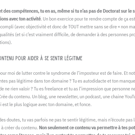
et des compétences, tu en as, même si tu n’as pas de Doctorat sur le s
ons avec ton activité
. Un bon exercice pour te rendre compte de ça es
accompli (avec objectivité et donc de TOUT mettre sans se dire « non m
qualités (et si c’est vraiment difficile, de demander à des personnes pr
tions).
ntenu pour aider à se sentir légitime
our moi de lutter contre le syndrome de l’imposteur est de faire. Et 
entes pas légitime dans ton domaine ? Tu es autodidacte et ton manqu
e ne rien valoir ? Tu es freelance et tu as l’impression que personne 
? Crée du contenu. Un blog, une newsletter, un podcast, une chaine YouTu
ui est le plus logique avec ton domaine, et fonce.
des doutes, tu vas parfois ne pas te sentir légitime, mais n’écoute pas l
 à créer du contenu.
Non seulement ce contenu va permettre à tes pote