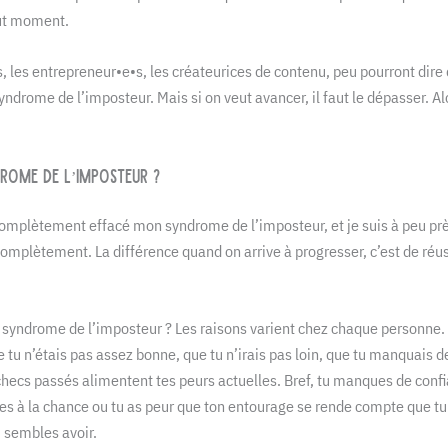
ut moment.
, les entrepreneur•e•s, les créateurices de contenu, peu pourront dire 
yndrome de l’imposteur. Mais si on veut avancer, il faut le dépasser. A
rome de l’imposteur ?
 complètement effacé mon syndrome de l’imposteur, et je suis à peu prè
mplètement. La différence quand on arrive à progresser, c’est de réus
e syndrome de l’imposteur ? Les raisons varient chez chaque personne. 
e tu n’étais pas assez bonne, que tu n’irais pas loin, que tu manquais
hecs passés alimentent tes peurs actuelles. Bref, tu manques de confia
tes à la chance ou tu as peur que ton entourage se rende compte que tu 
 sembles avoir.