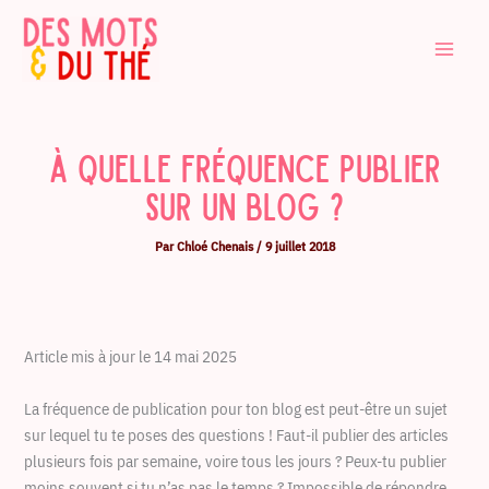
Aller
au
contenu
À quelle fréquence publier
sur un blog ?
Par
Chloé Chenais
/
9 juillet 2018
Article mis à jour le 14 mai 2025
La fréquence de publication pour ton blog est peut-être un sujet
sur lequel tu te poses des questions ! Faut-il publier des articles
plusieurs fois par semaine, voire tous les jours ? Peux-tu publier
moins souvent si tu n’as pas le temps ? Impossible de répondre