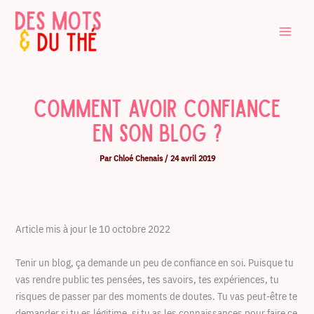
Aller
au
contenu
Comment avoir confiance
en son blog ?
Par
Chloé Chenais
/
24 avril 2019
Article mis à jour le 10 octobre 2022
Tenir un blog, ça demande un peu de confiance en soi. Puisque tu
vas rendre public tes pensées, tes savoirs, tes expériences, tu
risques de passer par des moments de doutes. Tu vas peut-être te
demander si tu es légitime, si tu as les connaissances pour faire ce